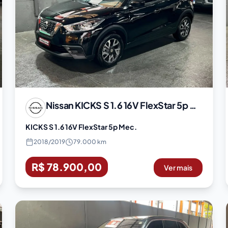
Nissan
KICKS S 1.6 16V FlexStar 5p Mec.
KICKS S 1.6 16V FlexStar 5p Mec.
2018
/
2019
79.000 km
R$ 78.900,00
Ver mais