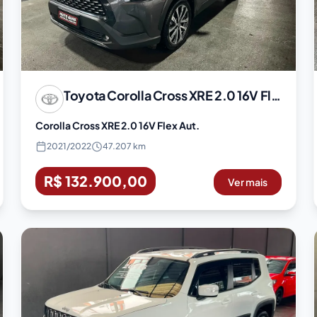
Toyota
Corolla Cross XRE 2.0 16V Flex Aut.
Corolla Cross XRE 2.0 16V Flex Aut.
2021
/
2022
47.207 km
R$ 132.900,00
Ver mais