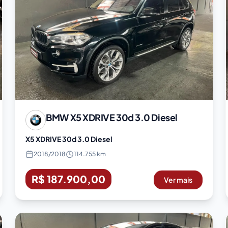
BMW
X5 XDRIVE 30d 3.0 Diesel
X5 XDRIVE 30d 3.0 Diesel
2018
/
2018
114.755 km
R$ 187.900,00
Ver mais