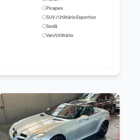
Picapes
SUV / Utilitário Esportivo
Sedã
Van/Utilitário