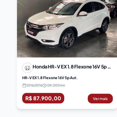
Honda
HR-V EX 1.8 Flexone 16V 5p Aut.
HR-V EX 1.8 Flexone 16V 5p Aut.
2016
/
2016
134.000 km
R$ 87.900,00
Ver mais