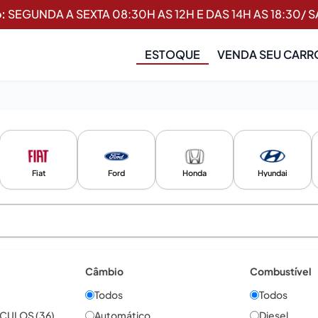
:
SEGUNDA A SEXTA 08:30H AS 12H E DAS 14H AS 18:30/ 
ESTOQUE
VENDA SEU CARR
Fiat
Ford
Honda
Hyundai
Câmbio
Combustível
Todos
Todos
ICULOS
(
36
)
Automático
Diesel