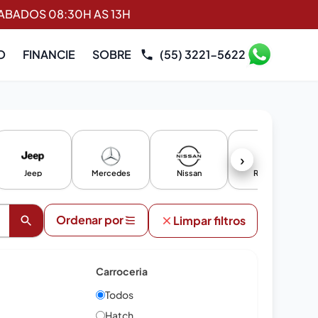
SABADOS 08:30H AS 13H
O
FINANCIE
SOBRE
(55) 3221-5622
›
Jeep
Mercedes
Nissan
Renault
Ordenar por
Limpar filtros
Carroceria
Todos
Hatch