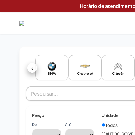
Horário de atendimento
‹
BMW
Chevrolet
Citroën
Preço
Unidade
De
Até
Todos
AUTOGIRO VE