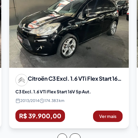
Citroën
C3 Excl. 1.6 VTi Flex Start 16V 5p Aut.
C3 Excl. 1.6 VTi Flex Start 16V 5p Aut.
2013
/
2014
174.383 km
R$ 39.900,00
Ver mais