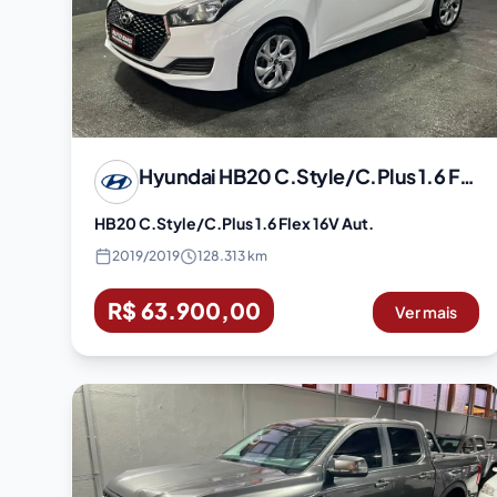
Hyundai
HB20 C.Style/C.Plus 1.6 Flex 16V Aut.
HB20 C.Style/C.Plus 1.6 Flex 16V Aut.
2019
/
2019
128.313 km
R$ 63.900,00
Ver mais